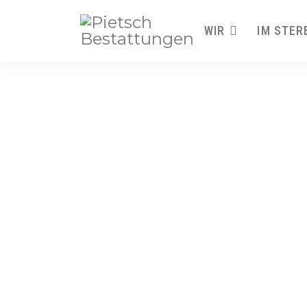
WIR
IM STER